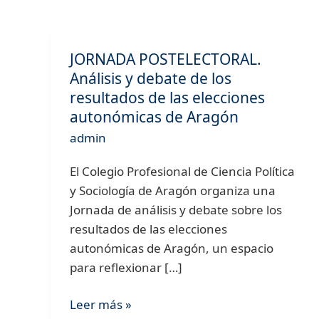
JORNADA POSTELECTORAL.
JORNADA
Análisis y debate de los
POSTELECTORAL.
resultados de las elecciones
Análisis
autonómicas de Aragón
y
debate
admin
de
El Colegio Profesional de Ciencia Política
los
y Sociología de Aragón organiza una
resultados
Jornada de análisis y debate sobre los
de
resultados de las elecciones
las
autonómicas de Aragón, un espacio
elecciones
para reflexionar […]
autonómicas
de
Leer más »
Aragón