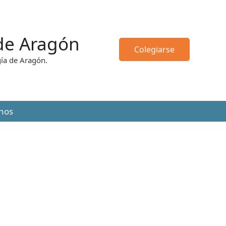
 de Aragón
Colegiarse
gía de Aragón.
nos